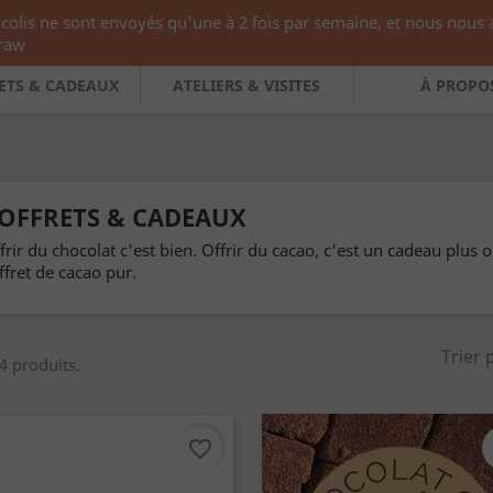
colis ne sont envoyés qu'une à 2 fois par semaine, et nous nou

Français
Devise :
EU
rraw
ETS & CADEAUX
ATELIERS & VISITES
À PROPO
OFFRETS & CADEAUX
frir du chocolat c'est bien. Offrir du cacao, c'est un cadeau plus
ffret de cacao pur.
Trier 
 4 produits.
favorite_border
f