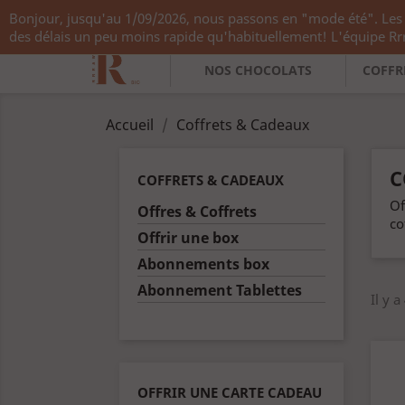
Bonjour, jusqu'au 1/09/2026, nous passons en "mode été". Les 
Appelez-nous :
+33 783 782 138
des délais un peu moins rapide qu'habituellement! L'équipe R
NOS CHOCOLATS
COFFR
Accueil
Coffrets & Cadeaux
C
COFFRETS & CADEAUX
Of
Offres & Coffrets
co
Offrir une box
Abonnements box
Abonnement Tablettes
Il y a
OFFRIR UNE CARTE CADEAU