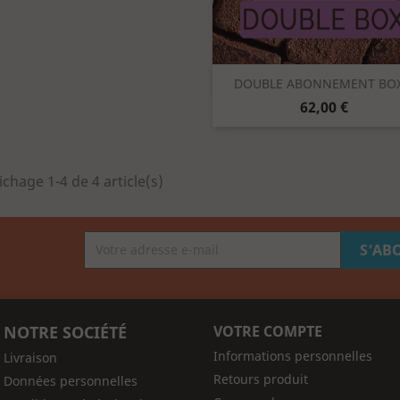
Aperçu rapide

DOUBLE ABONNEMENT BOX.
Prix
62,00 €
ichage 1-4 de 4 article(s)
NOTRE SOCIÉTÉ
VOTRE COMPTE
Informations personnelles
Livraison
Retours produit
Données personnelles