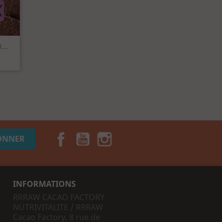
..
Facebook
YouTube
Instagram
TikTok
INFORMATIONS
RRRAW CACAO FACTORY
NUTRIVITALITE / RRRAW
Cacao Factory, 8 rue de