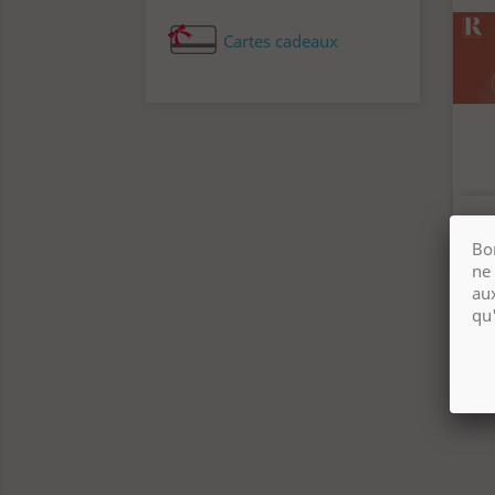
Cartes cadeaux
Bo
ne
au
qu