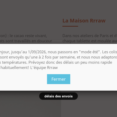
La Maison Rrraw
n) : le cacao reste vivant,
Dans nos ateliers de Paris et 
ts sont travaillés en douceur
chaque tablette est moulée ave
éret nutritionnel.
ingrédients bruts : nous trava
santé, pas comme une usine.
njour, jusqu'au 1/09/2026, nous passons en "mode été". Les coli
ondante et une expérience de
 sont envoyés qu'une à 2 fois par semaine, et nous nous adapton
rps et de sa santé
Rrraw, c’est le choix du brut
x températures. Prévoyez donc des délais un peu moins rapide
'habituellement! L'équipe Rrraw
Fermer
délais des envois