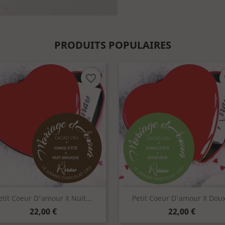
PRODUITS POPULAIRES
favorite_border
f
Aperçu rapide
Aperçu rapide


etit Coeur D'amour X Nuit...
Petit Coeur D'amour X Doux.
Prix
Prix
22,00 €
22,00 €