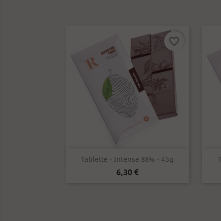
favorite_border
Aperçu rapide

Tablette - Intense 88% - 45g
Prix
6,30 €