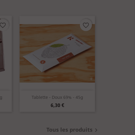
avorite_border
favorite_border
Aperçu rapide

5g
Tablette - Doux 69% - 45g
Prix
6,30 €
Tous les produits
