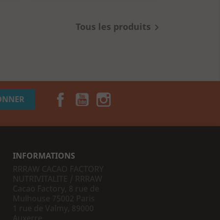
Tous les produits

Facebook
YouTube
Instagram
TikTok
INFORMATIONS
RRRAW CACAO FACTORY
NUTRIVITALITE / RRRAW
Cacao Factory, 8 rue de
Mulhouse 75002 Paris
1 rue de Valmy, 89000
Auxerre