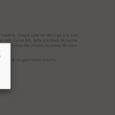
d’Auxerre, chaque cube est découpé à la main,
c soin. Cacao bio, datte à la place de sucres,
illons comme des artisans soucieux de votre
s
s
, du vivant, du gourmand assumé.