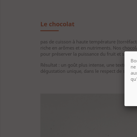
Le chocolat
pas de cuisson à haute température (torréfactio
riche en arômes et en nutriments. Nos chocola
pour préserver la puissance du fruit et son int
Bo
Résultat : un goût plus intense, une texture f
ne
dégustation unique, dans le respect de son co
au
qu