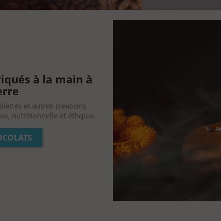
iqués à la main à
erre
ablettes et autres créations
e, nutritionnelle et éthqiue.
OCOLATS