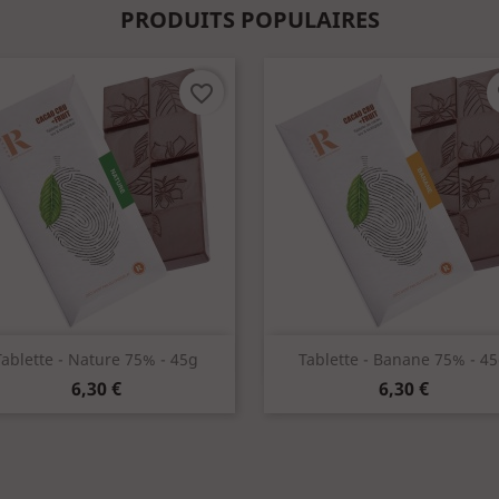
PRODUITS POPULAIRES
favorite_border
f
Aperçu rapide
Aperçu rapide


Tablette - Nature 75% - 45g
Tablette - Banane 75% - 4
Prix
Prix
6,30 €
6,30 €