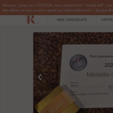
Bonjour, jusqu'au 1/09/2026, nous passons en "mode été". Les 
Appelez-nous :
+33 783 782 138
des délais un peu moins rapide qu'habituellement! L'équipe R
NOS CHOCOLATS
COFFR
Précédent
