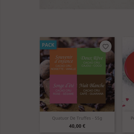
PACK
favorite_border
Aperçu rapide

Quatuor De Truffes - 55g
P
Prix
40,00 €