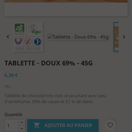


TABLETTE - DOUX 69% - 45G
6,30 €
TTC
Tablette de chocolat très noir et pourtant avec peu
d'amertume. 69% de cacao et 31 % de datte.
Quantité

favorite_border
AJOUTER AU PANIER