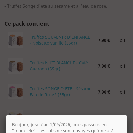
- Truffes Songe d'été au sésame et à l’eau de rose.
Ce pack contient
Truffes SOUVENIR D'ENFANCE
7,90 €
x 1
- Noisette Vanille (55gr)
Truffes NUIT BLANCHE - Café
7,90 €
x 1
Guarana (55gr)
Truffes SONGE D'ETE - Sésame
7,90 €
x 1
Eau de Rose* (55gr)
Truffes - Noix De Coco - 55g
12,00 €
x 1
Bonjour, jusqu'au 1/09/2026, nous passons en
"mode été". Les colis ne sont envoyés qu'une à 2