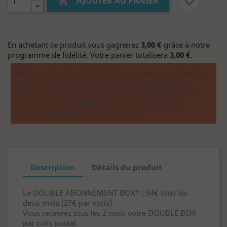

favorite_border
AJOUTER AU PANIER
En achetant ce produit vous gagnerez
3,00 €
grâce à notre
programme de fidélité. Votre panier totalisera
3,00 €
.
Bonjour, jusqu'au 1/09/2026, nous passons en "mode
été". Les colis ne sont envoyés qu'une à 2 fois par
semaine, et nous nous adaptons aux températures.
Prévoyez donc des délais un peu moins rapide
qu'habituellement! L'équipe Rrraw
Description
Détails du produit
Le DOUBLE ABONNEMENT BOX* : 54€ tous les
deux mois (27€ par mois)
Vous recevrez tous les 2 mois votre DOUBLE BOX
par colis postal.