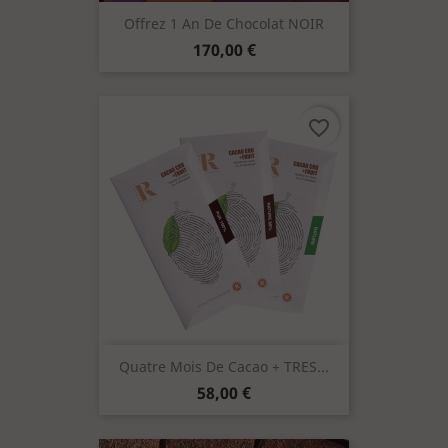
Offrez 1 An De Chocolat NOIR
Prix
170,00 €
favorite_border
Quatre Mois De Cacao + TRES...
Prix
58,00 €