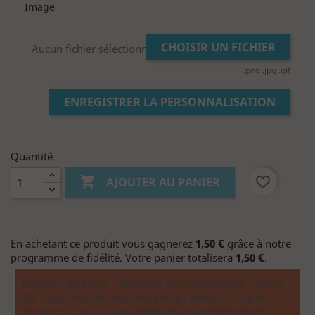
Image
CHOISIR UN FICHIER
Aucun fichier sélectionné
.png .jpg .gif
ENREGISTRER LA PERSONNALISATION
Quantité

favorite_border
AJOUTER AU PANIER
En achetant ce produit vous gagnerez
1,50 €
grâce à notre
programme de fidélité. Votre panier totalisera
1,50 €
.
Bonjour, jusqu'au 1/09/2026, nous passons en "mode
été". Les colis ne sont envoyés qu'une à 2 fois par
semaine, et nous nous adaptons aux températures.