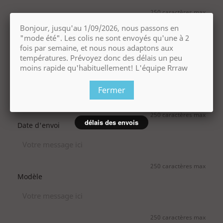
250 caractères max
De la part de
Bonjour, jusqu'au 1/09/2026, nous passons en
"mode été". Les colis ne sont envoyés qu'une à 2
fois par semaine, et nous nous adaptons aux
températures. Prévoyez donc des délais un peu
250 caractères max
moins rapide qu'habituellement! L'équipe Rrraw
Message
Fermer
250 caractères max
délais des envois
Date d'envoi
250 caractères max
Modèle
250 caractères max