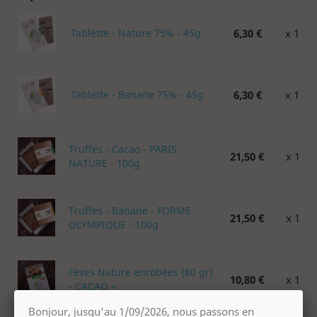
Tablette - Nature 75% - 45g
6,30 €
x 1
Tablette - Banane 75% - 45g
6,30 €
x 1
Truffes - Cacao - PARIS
21,50 €
x 1
NATURE - 100g
Truffes - Banane - FORME
21,50 €
x 1
OLYMPIQUE - 100g
Fèves Nature enrobées (80 gr)
10,80 €
x 1
- CACAO +
Bonjour, jusqu'au 1/09/2026, nous passons en