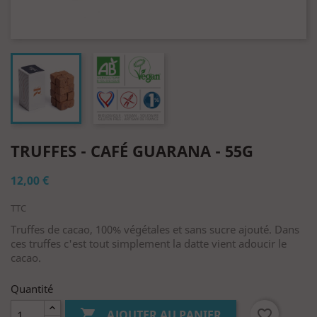
TRUFFES - CAFÉ GUARANA - 55G
12,00 €
TTC
Truffes de cacao, 100% végétales et sans sucre ajouté. Dans
ces truffes c'est tout simplement la datte vient adoucir le
cacao.
Quantité

favorite_border
AJOUTER AU PANIER