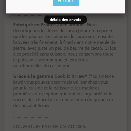
Fermer
biologiques : Fèves de cacao brut*.
................................
délais des envois
Fabriqué en France avec amour :
Nous
décortiquons les fèves de cacao pour n’en garder
que les pépites. Les pépites de cacao sont ensuite
broyées très finement, à froid dans notre meule de
pierre, avec juste un peu de beurre de cacao. Grâce
à ce procédé sans cuisson, nous conservons toute
la puissance aromatique et les vertus
nutritionnelles du cacao pur.
Grâce à la gamme Cook It Rrraw*
(*cuisinez-le
brut) vous pouvez désormais utiliser chez vous
pour la cuisine et la pâtisserie, les matières
premières d'exception qui font la singularité et le
succès des chocolats de dégustation du grand cru
de chocolat Rrraw.
...............................
COUVERTURE PATE DE CACAO 100%