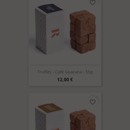
favorite_border
Truffes - Café Guarana - 55g
Prix
12,00 €
favorite_border