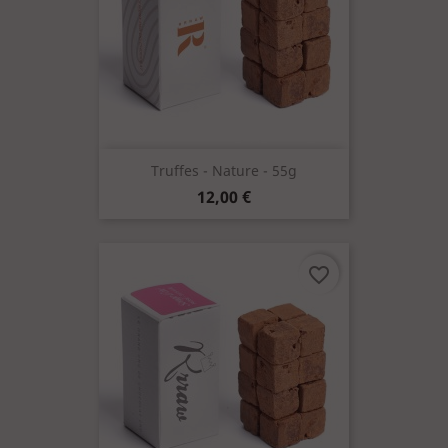
Truffes - Nature - 55g
Prix
12,00 €
favorite_border