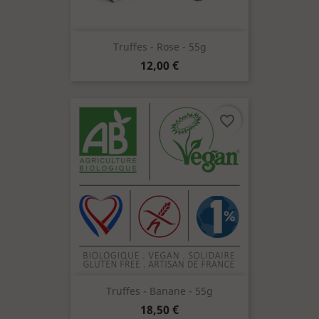
Truffes - Rose - 55g
Prix
12,00 €
favorite_border
Truffes - Banane - 55g
Prix
18,50 €