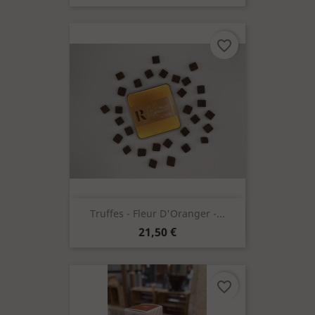
favorite_border
Truffes - Fleur D'Oranger -...
Prix
21,50 €
favorite_border