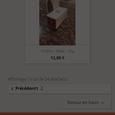
Truffes - Soba - 55g
Prix
12,00 €
Affichage 13-24 de 24 article(s)
2
Précédent

1
Retour en haut
