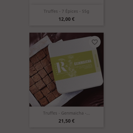
Truffes - 7 Épices - 55g
Prix
12,00 €
favorite_border
Truffes - Genmaicha -...
Prix
21,50 €