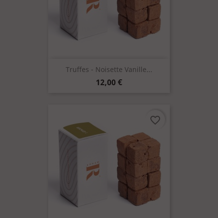
Truffes - Noisette Vanille...
Prix
12,00 €
favorite_border